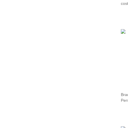
cos
per
per
fe
Brac
Per