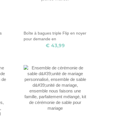
s
Boîte à bagues triple Flip en noyer
pour demande en
mariage/fiançailles/anniversaire,
€ 43,99
boîte à bagues pour 3 bagues,
cadeau de Saint-Valentin pour les
jeunes mariés.