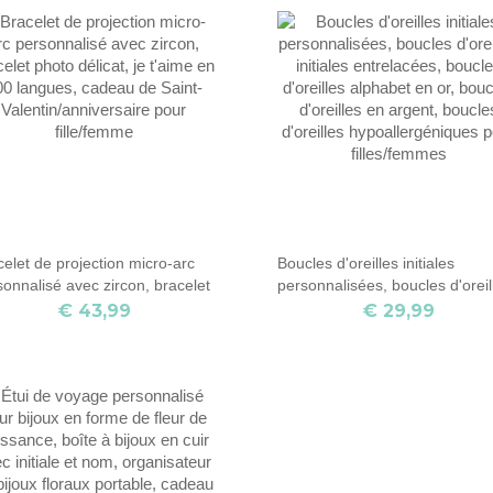
ple
d'honneur
celet de projection micro-arc
Boucles d'oreilles initiales
sonnalisé avec zircon, bracelet
personnalisées, boucles d'oreil
o délicat, je t'aime en 100
initiales entrelacées, boucles
€ 43,99
€ 29,99
gues, cadeau de Saint-
d'oreilles alphabet en or, bouc
entin/anniversaire pour
d'oreilles en argent, boucles
le/femme
d'oreilles hypoallergéniques p
filles/femmes