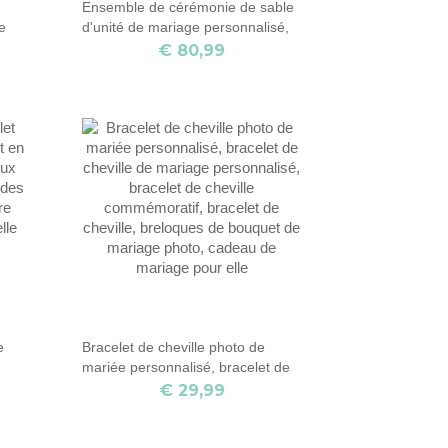
Ensemble de cérémonie de sable
de
d'unité de mariage personnalisé,
 de
ensemble de sable d'unité de
€ 80,99
mariage, ensemble nous faisons
une famille, parfaitement mélangé,
kit de cérémonie de sable pour
mariage
e
Bracelet de cheville photo de
mariée personnalisé, bracelet de
ux
cheville de mariage personnalisé,
€ 29,99
des
bracelet de cheville
commémoratif, bracelet de
e
cheville, breloques de bouquet de