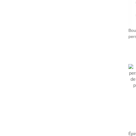
Bou
per
lett
Épin