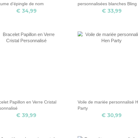
tume d’épingle de nom
personnalisées blanches Bling
sonnalisé, épinglette
Furry
€ 34,99
€ 33,99
sonnalisée, cadeaux pour
mmes hommes
elet Papillon en Verre Cristal
Voile de mariée personnalisé 
sonnalisé
Party
€ 39,99
€ 30,99