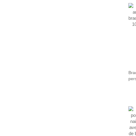
cou
Bra
per
phot
lan
Val
fil