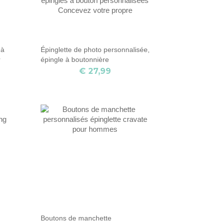
 à
Épinglette de photo personnalisée,
r
épingle à boutonnière
commémorative pour costume
€ 27,99
d'homme, cadeau de jour de
mariage personnalisé pour lui,
cadeau de marié, épingles à
bouton personnalisées Concevez
votre propre
Boutons de manchette