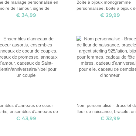
ne de mariage personnalisé en
Boîte à bijoux monogramme
oire de l'amour, signe de
personnalisée, boîte à bijoux 
iage en acrylique, décoration
demoiselle d'honneur, cadeau
€ 34,99
€ 29,99
mariage, cadeaux en mémoire
demoiselle d'honneur pour
l'amour pour les jeunes
fille/amie, étui à bijoux de
iés/couples.
mariage/voyage, cadeau
d'anniversaire/fête des mères,
cadeau de Noël à paillettes,
cadeau d'anniversaire, cad
embles d'anneaux de coeur
Nom personnalisé - Bracelet d
ortis, ensembles d'anneaux de
fleur de naissance, bracelet en
ur de couples, anneaux de
argent sterling 925/laiton, bijo
€ 43,99
€ 32,99
messe, anneaux d'amour,
pour femmes, cadeau de fête 
eaux de Saint-
mères, cadeau d'anniversaire
entin/anniversaire/Noël pour un
pour elle, cadeau de demoisell