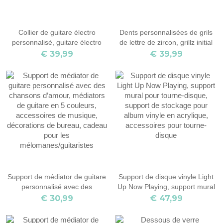
Collier de guitare électro
Dents personnalisées de grils
personnalisé, guitare électro
de lettre de zircon, grillz initial
personnalisée avec pendentif
personnalisé de dent, grillz
€ 39,99
€ 39,99
nom, bijoux de guitare en
glacé, bijoux de hip hop,
argent sterling 925, charme de
cadeau pour l'amant de hip
musique rock, cadeau d'amant
hop/amant de rap
de musique
Support de médiator de guitare
Support de disque vinyle Light
personnalisé avec des
Up Now Playing, support mural
chansons d’amour, médiators
pour tourne-disque, support de
€ 30,99
€ 47,99
de guitare en 5 couleurs,
stockage pour album vinyle en
accessoires de musique,
acrylique, accessoires pour