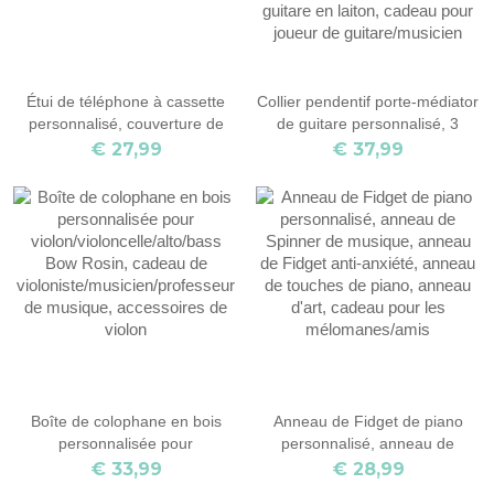
Étui de téléphone à cassette
Collier pendentif porte-médiator
personnalisé, couverture de
de guitare personnalisé, 3
téléphone à cassette vintage,
médiators de guitare aléatoires
€ 27,99
€ 37,99
étui de téléphone personnalisé,
supplémentaires gratuits,
étui de téléphone mat pour
ensemble de médiators de
iPhone, cadeau pour les amis
guitare en laiton, cadeau pour
joueur de guitare/musicien
Boîte de colophane en bois
Anneau de Fidget de piano
personnalisée pour
personnalisé, anneau de
violon/violoncelle/alto/bass Bow
Spinner de musique, anneau de
€ 33,99
€ 28,99
Rosin, cadeau de
Fidget anti-anxiété, anneau de