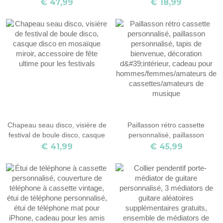
d'enregistrement vocal
Spotify, en cas de porte-clés en
€ 47,99
€ 18,99
personnalisé de cadre acrylique
bois Vecna, cadeau pour les
pour
fans de Stranger Things
l'anniversaire/mariage/Saint
Valentin/anniversaire, cadeau
de couples
Chapeau seau disco, visière de
Paillasson rétro cassette
festival de boule disco, casque
personnalisé, paillasson
disco en mosaïque miroir,
personnalisé, tapis de
€ 41,99
€ 45,99
accessoire de fête ultime pour
bienvenue, décoration
les festivals
d'intérieur, cadeau pour
hommes/femmes/amateurs de
cassettes/amateurs de musique